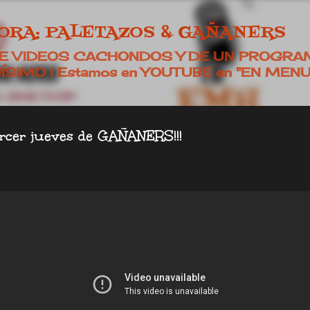
Ir al contenido principal
HORA: PALETAZOS & GAÑANERS
E VIDEOS CACHONDOS Y DE UN PROGRA
SIMO ! Estamos en YOUTUBE en "EN MEN
ercer jueves de GAÑANERS!!!