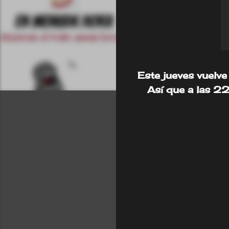
Este jueves vuelv
Así que a las
C
o
m
e